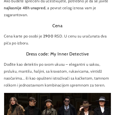
Ako budete sprečeni da učestvujete, potrebno je da se javite
najkasnije 48h unapred
, a povrat celog iznosa vam je
zagarantovan.
Cena
Cena karte po osobi je
2900
RSD. U cenu su uračunata dva
pića po izboru.
Dress code: My Inner Detective
Dođite kao detektiv po svom ukusu – elegantni u sakou,
prsluku, mantilu, haljini, sa kravatom, rukavicama, vintidž
naočarima...
ili kao opušteni istraživači sa kačketom, tamnom
rolkom i jednostavnom kombinacijom spremnom za teren.