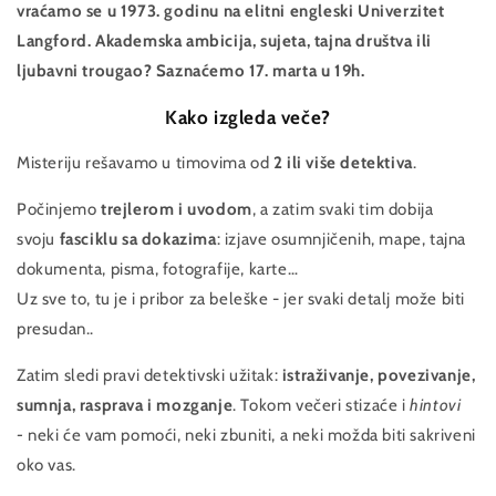
vraćamo se u 1973. godinu na elitni engleski Univerzitet
Langford. Akademska ambicija, sujeta, tajna društva ili
ljubavni trougao? Saznaćemo 17. marta u 19h.
Kako izgleda veče?
Misteriju rešavamo u timovima od
2 ili više detektiva
.
Počinjemo
trejlerom i uvodom
, a zatim svaki tim dobija
svoju
fasciklu sa dokazima
: izjave osumnjičenih, mape, tajna
dokumenta, pisma, fotografije, karte…
Uz sve to, tu je i pribor za beleške - jer svaki detalj može biti
presudan..
Zatim sledi pravi detektivski užitak:
istraživanje, povezivanje,
sumnja, rasprava i mozganje
. Tokom večeri stizaće i
hintovi
-
neki će vam pomoći, neki zbuniti, a neki možda biti sakriveni
oko vas.