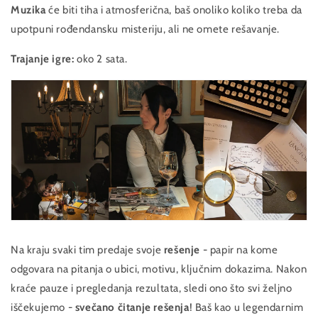
Muzika
će biti tiha i atmosferična, baš onoliko koliko treba da
upotpuni rođendansku misteriju, ali ne omete rešavanje.
Trajanje igre:
oko 2 sata.
Na kraju svaki tim predaje svoje
rešenje
- papir na kome
odgovara na pitanja o ubici, motivu, ključnim dokazima. Nakon
kraće pauze i pregledanja rezultata, sledi ono što svi željno
iščekujemo -
svečano čitanje rešenja
! Baš kao u legendarnim