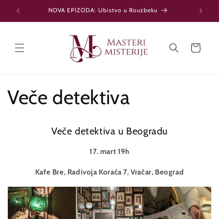
NOVA EPIZODA: Ubistvo u Rouzbeku
G
Idi na sadržaj
Korpa
Veče detektiva
Veče detektiva u Beogradu
17. mart 19h
Kafe Bre,
Radivoja Koraća 7, Vračar, Beograd