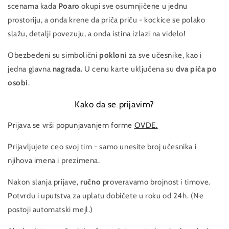
scenama kada
Poaro
okupi sve osumnjičene u jednu
prostoriju, a onda krene da priča priču - kockice se polako
slažu, detalji povezuju, a onda istina izlazi na videlo!
Obezbeđeni su simbolični
pokloni
za sve učesnike, kao i
jedna glavna
nagrada.
U cenu karte uključena su
dva pića po
osobi
.
Kako da se prijavim?
Prijava se vrši popunjavanjem forme
OVDE.
Prijavljujete ceo svoj tim - samo unesite broj učesnika i
njihova imena i prezimena.
Nakon slanja prijave,
ručno
proveravamo brojnost i timove.
Potvrdu i uputstva za uplatu dobićete u roku od 24h. (Ne
postoji automatski mejl.)