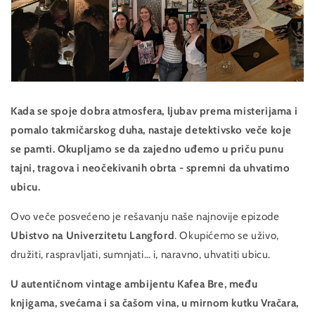
Kada se spoje dobra atmosfera, ljubav prema misterijama i
pomalo takmičarskog duha, nastaje detektivsko veče koje
se pamti. Okupljamo se da zajedno uđemo u priču punu
tajni, tragova i neočekivanih obrta - spremni da uhvatimo
ubicu.
Ovo veče posvećeno je rešavanju naše najnovije epizode
Ubistvo na Univerzitetu Langford
. Okupićemo se uživo,
družiti, raspravljati, sumnjati… i, naravno, uhvatiti ubicu.
U autentičnom vintage ambijentu Kafea Bre, među
knjigama, svećama i sa čašom vina, u mirnom kutku Vračara,